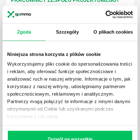
PRACOWNICY ZESPOŁU PROJEKTOWEGO?
AGILE to coraz popularniejsze w każdej większej (i
mniejszej) firmie pojęcie związane z realizacją
projektów biznesowych. Z pewnością każda osoba
zatrudniona w takim miejscu choć raz się z nim
Zgoda
Szczegóły
O plikach cookies
spotkała.
Niniejsza strona korzysta z plików cookie
Wykorzystujemy pliki cookie do spersonalizowania treści
i reklam, aby oferować funkcje społecznościowe i
analizować ruch w naszej witrynie. Informacje o tym, jak
JAKIE UMIEJĘTNOŚCI MENEDŻERSKIE
POWINIEN MIEĆ BRYGADZISTA?
korzystasz z naszej witryny, udostępniamy partnerom
społecznościowym, reklamowym i analitycznym.
Nawet zespół złożony z doskonale wykształconych i
Partnerzy mogą połączyć te informacje z innymi danymi
kompetentnych pracowników nie będzie w stanie
otrzymanymi od Ciebie lub uzyskanymi podczas
sprawnie realizować swoich zadań, jeśli zabraknie w
nim odpowiedniego kierownictwa. Zawsze
korzystania z ich usług.
niezbędna jest osoba nadzorująca wszystkie
czynności wykonywane przez pracowników.
Zezwól na wszystkie