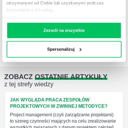
otrzymanymi od Ciebie lub uzyskanymi podczas
korzystania z ich usług.
NEWSLETTER HR
Zapisz się na nasz
narzędziowy newsletter
dla praktyków HR
. Rozwijaj się z partnerem,
Zezwól na wszystkie
który naprawdę rozumie HR i biznes
Spersonalizuj
ZAPISZ SIĘ
ZOBACZ
OSTATNIE ARTYKUŁY
z tej strefy wiedzy
JAK WYGLĄDA PRACA ZESPOŁÓW
PROJEKTOWYCH W ZWINNEJ METODYCE?
Project management (czyli zarządzanie projektami)
to szereg czynności mających na celu zrealizowanie
wszystkich związanych z danym projektem założeń.