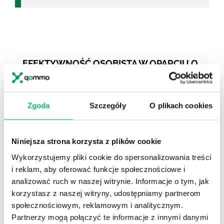
EFEKTYWNOŚĆ OSOBISTA W OPARCIU O
MODEL R. DILTSA
Szkolenie zarządzanie sobą w czasie pozwoli
uczestnikom rozpoznać osobiste bariery
Zgoda
Szczegóły
O plikach cookies
obniżające efektywne wykorzystanie czasu pracy.
Każdy z uczestników będzie miał na szkoleniu
przestrzeń, aby bariery…
Niniejsza strona korzysta z plików cookie
ZOBACZ SZKOLENIE
Wykorzystujemy pliki cookie do spersonalizowania treści
i reklam, aby oferować funkcje społecznościowe i
KLASYCZNE, TRADYCYJNE ZARZĄDZANIE
analizować ruch w naszej witrynie. Informacje o tym, jak
PROJEKTAMI
korzystasz z naszej witryny, udostępniamy partnerom
społecznościowym, reklamowym i analitycznym.
ZOBACZ SZKOLENIE
Partnerzy mogą połączyć te informacje z innymi danymi