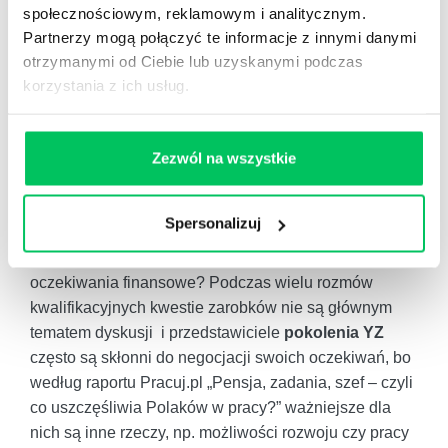
finansowych.
społecznościowym, reklamowym i analitycznym.
Partnerzy mogą połączyć te informacje z innymi danymi
Z drugiej strony, pieniądze to temat tabu w naszej
otrzymanymi od Ciebie lub uzyskanymi podczas
kulturze. Często nie wiemy, ile zarabiają członkowie
korzystania z ich usług.
naszej rodziny czy bliscy znajomi, w większości firm
jest mniej lub bardziej oficjalny zakaz rozmawiania o
swoim wynagrodzeniu, a w polskich ogłoszeniach o
Zezwól na wszystkie
pracę bardzo rzadko pojawiają się widełki płacowe.
Warto odwrócić pytanie: Jak w tej rzeczywistości
Spersonalizuj
możemy oczekiwać, że osoby o niedużym
doświadczeniu zawodowym miałyby mieć realistyczne
oczekiwania finansowe? Podczas wielu rozmów
kwalifikacyjnych kwestie zarobków nie są głównym
tematem dyskusji i przedstawiciele
pokolenia YZ
często są skłonni do negocjacji swoich oczekiwań, bo
według raportu Pracuj.pl „Pensja, zadania, szef – czyli
co uszczęśliwia Polaków w pracy?” ważniejsze dla
nich są inne rzeczy, np. możliwości rozwoju czy pracy