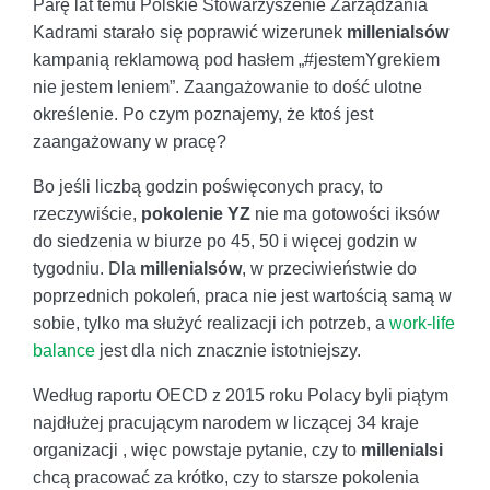
Parę lat temu Polskie Stowarzyszenie Zarządzania
Kadrami starało się poprawić wizerunek
millenialsów
kampanią reklamową pod hasłem „#jestemYgrekiem
nie jestem leniem”. Zaangażowanie to dość ulotne
określenie. Po czym poznajemy, że ktoś jest
zaangażowany w pracę?
Bo jeśli liczbą godzin poświęconych pracy, to
rzeczywiście,
pokolenie YZ
nie ma gotowości iksów
do siedzenia w biurze po 45, 50 i więcej godzin w
tygodniu. Dla
millenialsów
, w przeciwieństwie do
poprzednich pokoleń, praca nie jest wartością samą w
sobie, tylko ma służyć realizacji ich potrzeb, a
work-life
balance
jest dla nich znacznie istotniejszy.
Według raportu OECD z 2015 roku Polacy byli piątym
najdłużej pracującym narodem w liczącej 34 kraje
organizacji , więc powstaje pytanie, czy to
millenialsi
chcą pracować za krótko, czy to starsze pokolenia