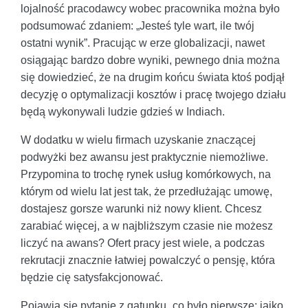
lojalność pracodawcy wobec pracownika można było
podsumować zdaniem: „Jesteś tyle wart, ile twój
ostatni wynik”. Pracując w erze globalizacji, nawet
osiągając bardzo dobre wyniki, pewnego dnia można
się dowiedzieć, że na drugim końcu świata ktoś podjął
decyzję o optymalizacji kosztów i pracę twojego działu
będą wykonywali ludzie gdzieś w Indiach.
W dodatku w wielu firmach uzyskanie znaczącej
podwyżki bez awansu jest praktycznie niemożliwe.
Przypomina to trochę rynek usług komórkowych, na
którym od wielu lat jest tak, że przedłużając umowę,
dostajesz gorsze warunki niż nowy klient. Chcesz
zarabiać więcej, a w najbliższym czasie nie możesz
liczyć na awans? Ofert pracy jest wiele, a podczas
rekrutacji znacznie łatwiej powalczyć o pensję, która
będzie cię satysfakcjonować.
Pojawia się pytanie z gatunku „co było pierwsze: jajko