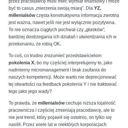
przez pracodawcę musi mieć wymiar finansowy i może
być to casus „mierzenia swoją miarą”. Dla
YZ,
millenialsów
częsta konstruktywna informacja zwrotna
jest ważna, nawet jeśli nie jest wyłącznie pozytywna.
To nie oznacza ciągłych pochwał czy „głasków”,
bardziej dostrzegania ich działań i utwierdzania ich w
przekonaniu, że robią OK.
To coś, co trudno zrozumieć przedstawicielom
pokolenia X
, bo my częściej interpretujemy to, jako
nadmierny micromanagement i brak zaufania do
naszych kompetencji. Może warto nie deprecjonować
tej otwartości na feedback pokolenia Y i nie traktować
tego jako jego wady?
To prawda, że
millenialsów
cechuje niższa lojalność
pracownicza i częściej zmieniają pracodawcę, ale to
nie jest trend, który pojawił się ostatnio, on tylko się
nasilił. Przez wiele lat w niektórych korporacjach