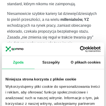
standard, którym nikomu nie zaimponują.
Niesamowicie szybkie kariery lat dziewięćdziesiątych
to pieśń przeszłości, a na wielu
millenialsów, YZ
wchodzących na rynek pracy, zamiast obiecanego
eldorado, czekała propozycja bezpłatnego stażu.
Zasada „nie zmienia się reguł w trakcie trwania gry”
nie dotyczy rynku pracy, ale tego im nie
powiedzieliśmy, a system edukacji ich do tego nie
przygotował.
Zgoda
Szczegóły
O plikach cookies
Co do samych oczekiwań finansowych –zjawisko to
jest bardziej złożone niż „oni chcą po prostu za dużo”.
Z jednej strony
YZ, millenialsi
, wychowywani w
Niniejsza strona korzysta z plików cookie
czasach transformacji, często słyszeli: „w kapitalizmie
Wykorzystujemy pliki cookie do spersonalizowania treści
trzeba zawalczyć o swoje”, „by osiągnąć sukces,
i reklam, aby oferować funkcje społecznościowe i
należy być asertywnym”, więc mają mniejszy problem
analizować ruch w naszej witrynie. Informacje o tym, jak
z jasnym komunikowaniem swoich oczekiwań
korzystasz z naszej witryny, udostępniamy partnerom