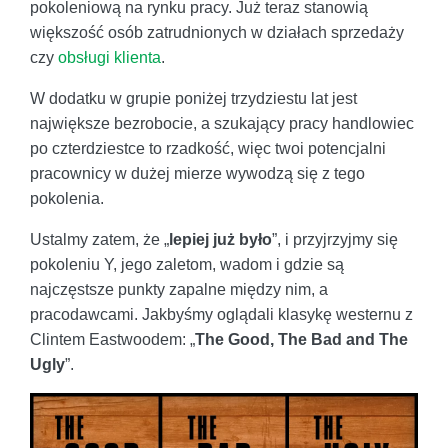
pokoleniową na rynku pracy. Już teraz stanowią
większość osób zatrudnionych w działach sprzedaży
czy
obsługi klienta
.
W dodatku w grupie poniżej trzydziestu lat jest
największe bezrobocie, a szukający pracy handlowiec
po czterdziestce to rzadkość, więc twoi potencjalni
pracownicy w dużej mierze wywodzą się z tego
pokolenia.
Ustalmy zatem, że „
lepiej już było
”, i przyjrzyjmy się
pokoleniu Y, jego zaletom, wadom i gdzie są
najczęstsze punkty zapalne między nim, a
pracodawcami. Jakbyśmy oglądali klasykę westernu z
Clintem Eastwoodem: „
The Good, The Bad and The
Ugly
”.