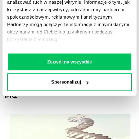
analizować ruch w naszej witrynie. Informacje o tym, jak
korzystasz z naszej witryny, udostępniamy partnerom
JUSTYNA BARYŁA-RYCHERT
społecznościowym, reklamowym i analitycznym.
Partnerzy mogą połączyć te informacje z innymi danymi
otrzymanymi od Ciebie lub uzyskanymi podczas
OBSŁUGA KLIENTA Z
korzystania z ich usług.
NIEPEŁNOSPRAWNOŚCIĄ
Zezwól na wszystkie
ETYKA I PRZECIWDZIAŁANIE KORUPCJI
Spersonalizuj
IPRZ